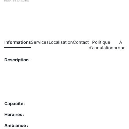
Livraison : 2-3 jours ouvrables
Informations
Services
Localisation
Contact
Politique
A
d'annulation
propos
Description
:
Capacité :
Horaires :
Ambiance :