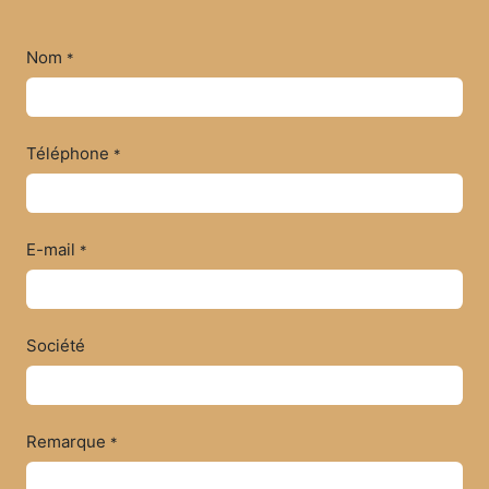
Nom
*
Téléphone
*
E-mail
*
Société
Remarque
*