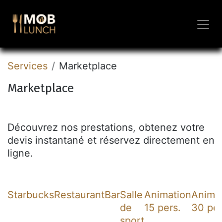
Se rendre au contenu
Services
Marketplace
Marketplace
Découvrez nos prestations, obtenez votre
devis instantané et réservez directement en
ligne.
Starbucks
Restaurant
Bar
Salle
Animation
Anima
de
15 pers.
30 per
sport