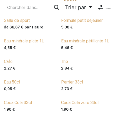
Trier par
Filtres
Salle de sport
Formule petit déjeuner
de
66,67
€
par
Heure
5,00
€
Eau minérale plate 1L
Eau minérale pétillante 1L
4,55
€
5,46
€
Café
Thé
2,27
€
2,84
€
Eau 50cl
Perrier 33cl
0,95
€
2,73
€
Coca Cola 33cl
Coca Cola zero 33cl
1,90
€
1,90
€