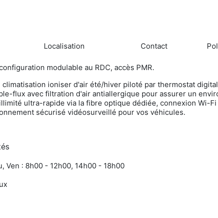
Localisation
Contact
Pol
 configuration modulable au RDC, accès PMR.
limatisation ioniser d'air été/hiver piloté par thermostat digita
ble-flux avec filtration d'air antiallergique pour assurer un env
llimité ultra-rapide via la fibre optique dédiée, connexion Wi-Fi 
ionnement sécurisé vidéosurveillé pour vos véhicules.
tés
u, Ven : 8h00 - 12h00, 14h00 - 18h00
ux