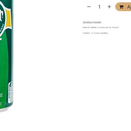
Aj
Conditions générales
Garantie satisfait ou remboursé de 30 jours
Livraison : 2-3 jours ouvrables