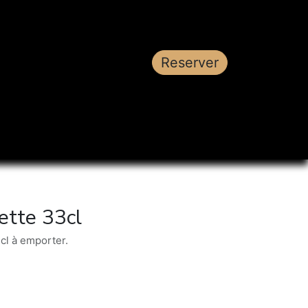
Reserver
ette 33cl
cl à emporter.