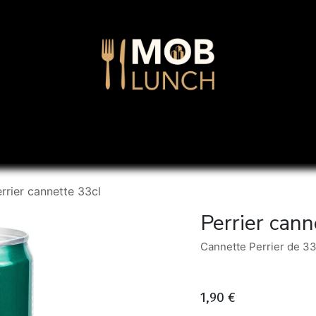
Accueil
À propos
Cartes
Afterwork
Contact
rrier cannette 33cl
Perrier cann
Cannette Perrier de 33
1,90
€